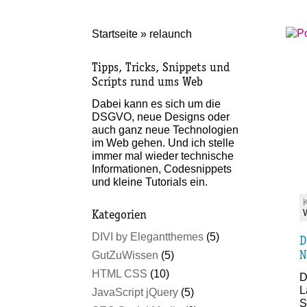
Startseite
»
relaunch
Tipps, Tricks, Snippets und
Scripts rund ums Web
Dabei kann es sich um die
DSGVO, neue Designs oder
auch ganz neue Technologien
im Web gehen. Und ich stelle
immer mal wieder technische
Informationen, Codesnippets
und kleine Tutorials ein.
Kategorien
DIVI by Elegantthemes
(5)
D
GutZuWissen
(5)
N
HTML CSS
(10)
D
L
JavaScript jQuery
(5)
S